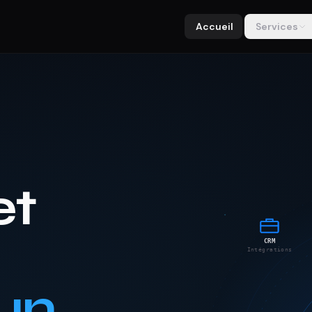
Accueil
Services
et
CRM
Intégrations
 un