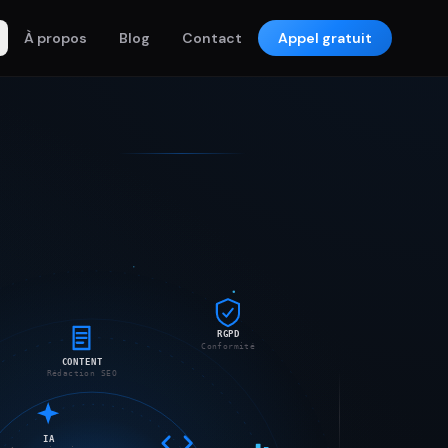
À propos
Blog
Contact
Appel gratuit
RGPD
CONTENT
Conformité
Rédaction SEO
IA
Automatisation
DATA