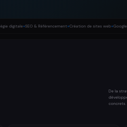
itale
●
SEO & Référencement
●
Création de sites web
●
Google Ads
●
Ma
De la str
.
développe
concrets.