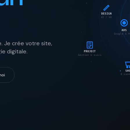
ADS
DESIGN
Google & 
UI / UX
 Je crée votre site,
PROJECT
Gestion & suivi
e digitale.
moi