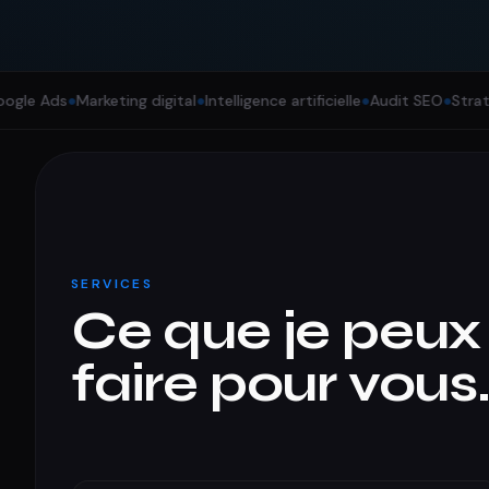
s
●
Marketing digital
●
Intelligence artificielle
●
Audit SEO
●
Stratégie dig
SERVICES
Ce que je peux
faire pour vous