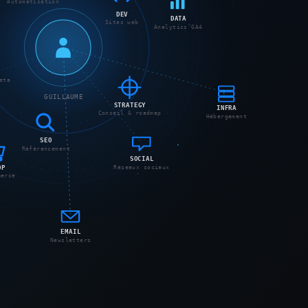
Analytics GA4
DEV
Sites web
Meta
GUILLAUME
STRATEGY
INFRA
Conseil & roadmap
SEO
Hébergement
Référencement
SOCIAL
Réseaux sociaux
SHOP
E-commerce
EMAIL
Newsletters