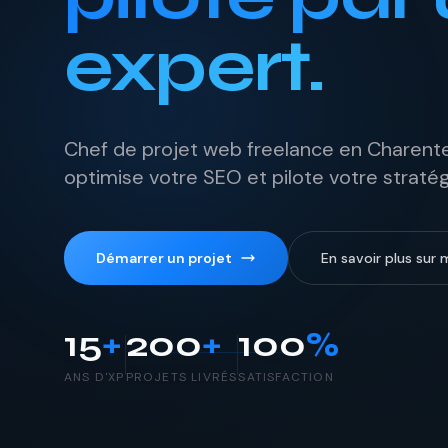
expert.
Chef de projet web freelance en Charente.
optimise votre SEO et pilote votre stratégi
Démarrer un projet
En savoir plus sur 
15
+
200
+
100
%
ANS D'XP
PROJETS LIVRÉS
SATISFACTION