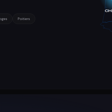
oges
Poitiers
ET